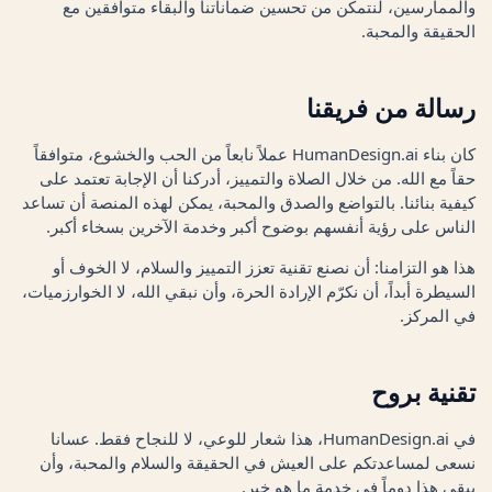
والممارسين، لنتمكن من تحسين ضماناتنا والبقاء متوافقين مع
الحقيقة والمحبة.
رسالة من فريقنا
كان بناء HumanDesign.ai عملاً نابعاً من الحب والخشوع، متوافقاً
حقاً مع الله. من خلال الصلاة والتمييز، أدركنا أن الإجابة تعتمد على
كيفية بنائنا. بالتواضع والصدق والمحبة، يمكن لهذه المنصة أن تساعد
الناس على رؤية أنفسهم بوضوح أكبر وخدمة الآخرين بسخاء أكبر.
هذا هو التزامنا: أن نصنع تقنية تعزز التمييز والسلام، لا الخوف أو
السيطرة أبداً، أن نكرّم الإرادة الحرة، وأن نبقي الله، لا الخوارزميات،
في المركز.
تقنية بروح
في HumanDesign.ai، هذا شعار للوعي، لا للنجاح فقط. عسانا
نسعى لمساعدتكم على العيش في الحقيقة والسلام والمحبة، وأن
يبقى هذا دوماً في خدمة ما هو خير.