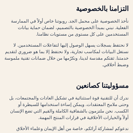
التزامنا بالخصوصية
نأخذ الخصوصية على محمل الجد. روبوتنا خاص أولاً في الممارسة
الفعلية. نبني بمبدأ الخصوصية بالتصميم، لضمان حماية بيانات
المستخدمين على كل مستوى من مستويات نظامنا.
لا نحتفظ بسجلات يسهل الوصول إليها لتفاعلات المستخدمين. لا
نستغل البيانات لمكاسب تجارية، ولا نحتفظ إلا بما هو ضروري لتقديم
خدمتنا. ثقتكم مقدسة لدينا، ونكرّمها من خلال ضمانات تقنية ملموسة
وضبط أخلاقي.
مسؤوليتنا كصانعين
ندرك أن للتقنية قوة استثنائية في تشكيل العادات والمجتمعات، بل
وحتى ملامح المعتقدات. ويمكن إساءة استخدامها للسيطرة أو
الكسب. نحن ملتزمون بالشفافية الكاملة والقيم التي تضع الإنسان
أولاً والخيارات الأخلاقية في قرارات المنتج المهمة.
ندعوكم لمشاركة آرائكم، خاصة من أهل الإيمان وعلماء الأخلاق