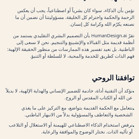
نؤمن بأن الذكاء، سواء كان بشرياً أو اصطناعياً، يجب أن يعكس
الرحمة والحكمة واحترام كل الخليقة. مسؤوليتنا أن نضمن أن ما
نصنعه يكرّم الله وكرامة كل إنسان.
تقرّ HumanDesign.ai بأن التصميم البشري التقليدي يستمد من
أنظمة قديمة مثل القبالاه والإتشينغ والتنجيم. نحن لا نسعى إلى
الباطنية. بل نعيد تفسير هذه الممارسات من منظور الحقيقة الإلهية:
فهم الذات كطريق للخدمة والمحبة، لا للسلطة أو التنبؤ.
توافقنا الروحي
نؤكد أن التقنية أداة، خادمة للضمير الإنساني والهداية الإلهية، لا بديلاً
•
عن الله أو الكتاب المقدس أو الروح.
نتعامل مع الحكمة القديمة بتواضع، مع التركيز على ما يغذي
•
الشخصية والتعاطف والمسؤولية بدلاً من الانبهار الباطني.
نرفض استخدام الذكاء الاصطناعي للهيمنة أو الاستغلال أو التلاعب
•
أو تأليه الذات. نختار الوضوح والموافقة والرعاية.