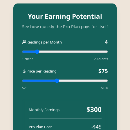
Your Earning Potential
See how quickly the Pro Plan pays for itself
4
Readings per Month
1 client
20 clients
$
75
Price per Reading
$25
$150
$
300
Monthly Earnings
-$
45
Pro Plan Cost