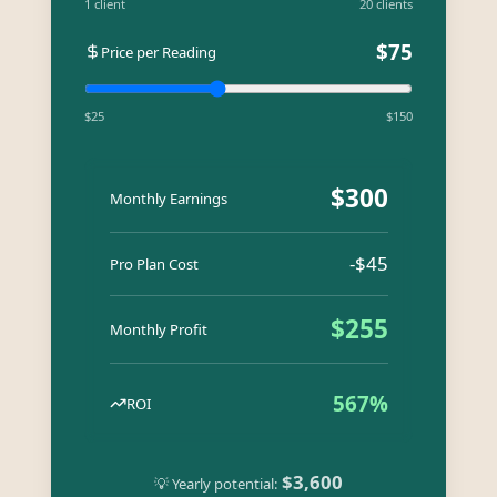
1 client
20 clients
$
75
Price per Reading
$25
$150
$
300
Monthly Earnings
-$
45
Pro Plan Cost
$
255
Monthly Profit
567
%
ROI
$
3,600
💡 Yearly potential: