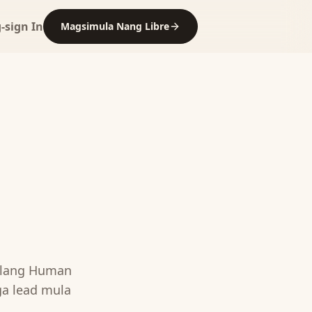
-sign In
Magsimula Nang Libre
anilang Human
a lead mula