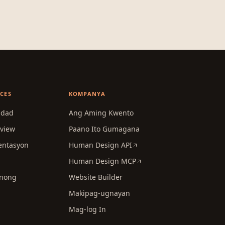
CES
KOMPANYA
idad
Ang Aming Kwento
view
Paano Ito Gumagana
ntasyon
Human Design API
Human Design MCP
nong
Website Builder
Makipag-ugnayan
Mag-log In