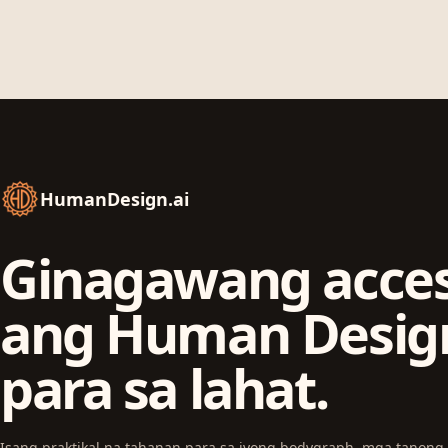
HumanDesign.ai
Ginagawang acces
ang Human Desig
para sa lahat.
Isang praktikal na tahanan para sa iyong bodygraph, mga tanon