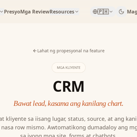
🇵🇭
Presyo
Mga Review
Resources
Mag
Lahat ng propesyonal na feature
MGA KLIYENTE
CRM
Bawat lead, kasama ang kanilang chart.
t kliyente sa iisang lugar, status, source, at ang k
e nasa row mismo. Awtomatikong dumadaloy ang mg
sa iyong mga site, forms at chatbots.