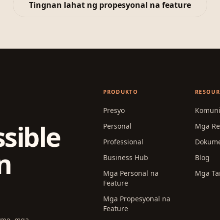
Tingnan lahat ng propesyonal na feature
PRODUKTO
RESOUR
Presyo
Komun
sible
Personal
Mga Re
Professional
Dokume
n
Business Hub
Blog
Mga Personal na
Mga Ta
Feature
Mga Propesyonal na
Feature
g mo, mga