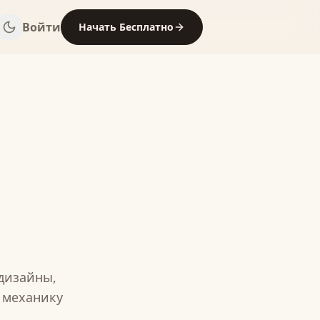
Войти
Начать Бесплатно
 дизайны,
е механику