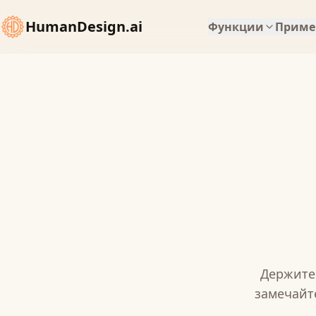
HumanDesign.ai
Функции
Приме
Держите 
замечайте