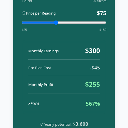
1 client
20 clients
$
75
Price per Reading
$25
$150
$
300
Monthly Earnings
-$
45
Pro Plan Cost
$
255
Monthly Profit
567
%
ROI
$
3,600
💡 Yearly potential: