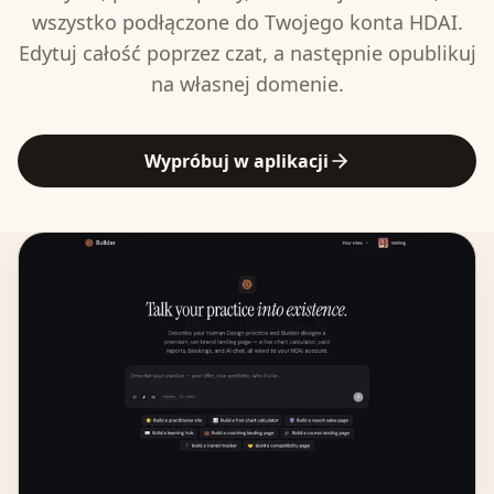
wszystko podłączone do Twojego konta HDAI.
Edytuj całość poprzez czat, a następnie opublikuj
na własnej domenie.
Wypróbuj w aplikacji